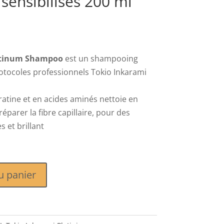
sensibilisés 200 ml
latinum Shampoo
est un shampooing
otocoles professionnels Tokio Inkarami
ratine et en acides aminés nettoie en
éparer la fibre capillaire, pour des
s et brillant
u panier