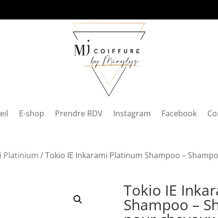
eil
E-shop
Prendre RDV
Instagram
Facebook
Co
i Platinium
/ Tokio IE Inkarami Platinum Shampoo – Shampo
Tokio IE Inka
Shampoo – Sh