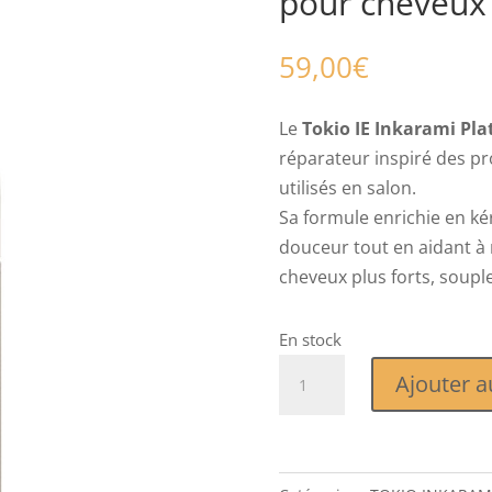
pour cheveux 
59,00
€
Le
Tokio IE Inkarami P
réparateur inspiré des pr
utilisés en salon.
Sa formule enrichie en ké
douceur tout en aidant à r
cheveux plus forts, souple
En stock
quantité
Ajouter a
de
Tokio
IE
Inkarami