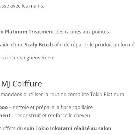
sse avec les mains.
ami Platinum Treatment
des racines aux pointes.
’aide d’une
Scalp Brush
afin de répartir le produit uniform
uis rincer soigneusement
MJ Coiffure
mandons d’utiliser la routine complète Tokio Platinum :
mpoo
– nettoie et prépare la fibre capillaire
tment
– reconstruit et renforce le cheveu
s effets du
soin Tokio Inkarami réalisé au salon
.