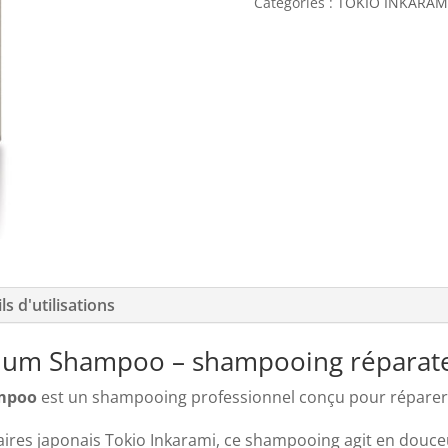
Catégories :
TOKIO INKARAM
Platinum
Shampoo
–
Shampooing
réparateur
pour
cheveux
sensibilisés
200
ml
ls d'utilisations
tinum Shampoo – shampooing réparat
ampoo
est un shampooing professionnel conçu pour réparer e
laires japonais Tokio Inkarami, ce shampooing agit en douc