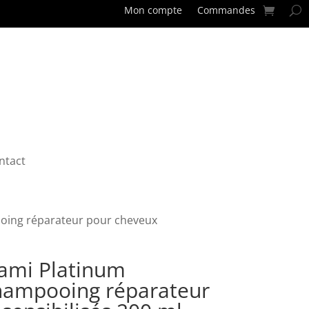
Mon compte
Commandes
ntact
oing réparateur pour cheveux
rami Platinum
ampooing réparateur