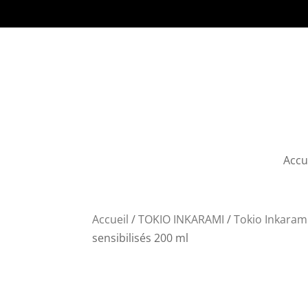
Accu
Accueil
/
TOKIO INKARAMI
/
Tokio Inkaram
sensibilisés 200 ml