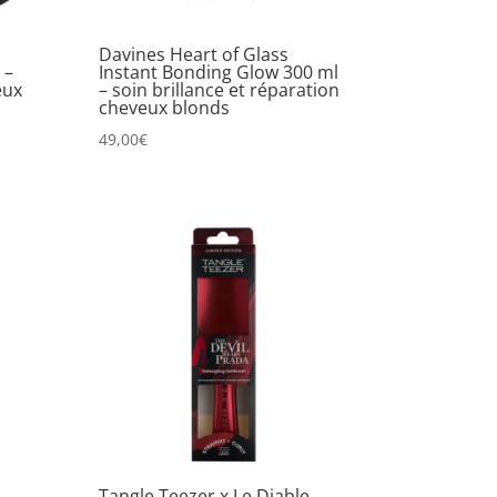
Davines Heart of Glass
 –
Instant Bonding Glow 300 ml
eux
– soin brillance et réparation
cheveux blonds
49,00
€
Tangle Teezer x Le Diable