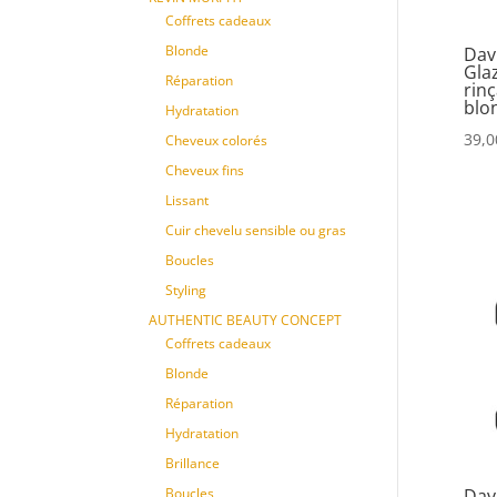
Coffrets cadeaux
Blonde
Dav
Gla
Réparation
rin
blo
Hydratation
39,0
Cheveux colorés
Cheveux fins
Lissant
Cuir chevelu sensible ou gras
Boucles
Styling
AUTHENTIC BEAUTY CONCEPT
Coffrets cadeaux
Blonde
Réparation
Hydratation
Brillance
Boucles
Dav