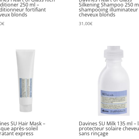
ditioner 250 ml –
Silkening Shampoo 250 ml
itionneur fortifiant
shampooing illuminateur
veux blonds
cheveux blonds
0
€
31,00
€
ines SU Hair Mask –
Davines SU Milk 135 ml – l
que après-soleil
protecteur solaire cheve
ratant express
sans rinçage