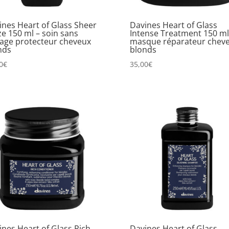
ines Heart of Glass Sheer
Davines Heart of Glass
ze 150 ml – soin sans
Intense Treatment 150 ml
çage protecteur cheveux
masque réparateur chev
nds
blonds
0
€
35,00
€
ines Heart of Glass Rich
Davines Heart of Glass