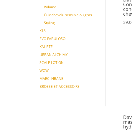
Con
Volume
cond
che
Cuir chevelu sensible ou gras
39,0
Styling
K18
EVO FABULOSO
KALISTE
URBAN ALCHIMY
SCALP LOTION
WOW
MARC INBANE
BROSSE ET ACCESSOIRE
Dav
mas
hyd