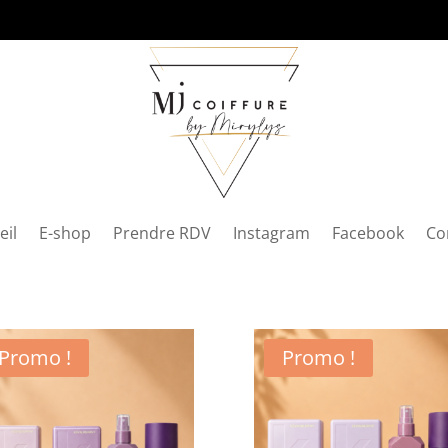
eil
E-shop
Prendre RDV
Instagram
Facebook
Co
Promo !
Promo !