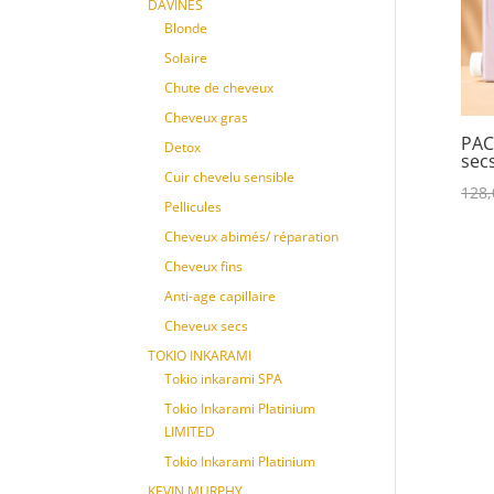
DAVINES
Blonde
Solaire
Chute de cheveux
Cheveux gras
PAC
Detox
sec
Cuir chevelu sensible
128,
Pellicules
Cheveux abimés/ réparation
Cheveux fins
Anti-age capillaire
Cheveux secs
TOKIO INKARAMI
Tokio inkarami SPA
Tokio Inkarami Platinium
LIMITED
Tokio Inkarami Platinium
KEVIN MURPHY