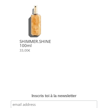
initial
actuel
initial
actuel
était :
est :
était :
est :
25,00€.
20,00€.
31,00€.
25,00€.
SHIMMER.SHINE
100ml
33,00
€
Inscris toi à la newsletter