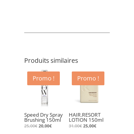
Produits similaires
Promo !
Promo !
Speed Dry Spray
HAIR.RESORT
Brushing 150ml
LOTION 150ml
Le
Le
Le
Le
25,00
€
20,00
€
31,00
€
25,00
€
prix
prix
prix
prix