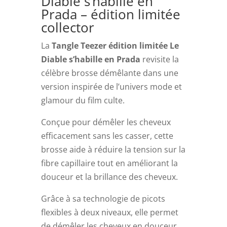
Diable s’habille en
collector
Prada – édition limitée
collector
La
Tangle Teezer édition limitée Le
Diable s’habille en Prada
revisite la
célèbre brosse démêlante dans une
version inspirée de l’univers mode et
glamour du film culte.
Conçue pour démêler les cheveux
efficacement sans les casser, cette
brosse aide à réduire la tension sur la
fibre capillaire tout en améliorant la
douceur et la brillance des cheveux.
Grâce à sa technologie de picots
flexibles à deux niveaux, elle permet
de démêler les cheveux en douceur