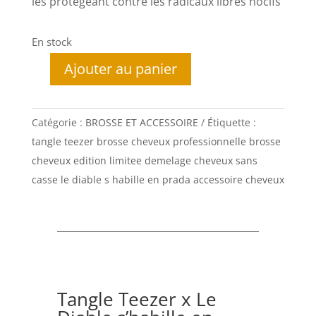
les protégeant contre les radicaux libres nocifs
En stock
Ajouter au panier
quantité
de
Tangle
Catégorie :
BROSSE ET ACCESSOIRE
Étiquette :
Teezer
tangle teezer brosse cheveux professionnelle brosse
x
cheveux edition limitee demelage cheveux sans
Le
casse le diable s habille en prada accessoire cheveux
Diable
s’habille
en
Prada
–
édition
Tangle Teezer x Le
limitée