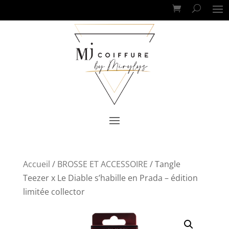
Accueil
/
BROSSE ET ACCESSOIRE
/ Tangle
Teezer x Le Diable s’habille en Prada – édition
limitée collector