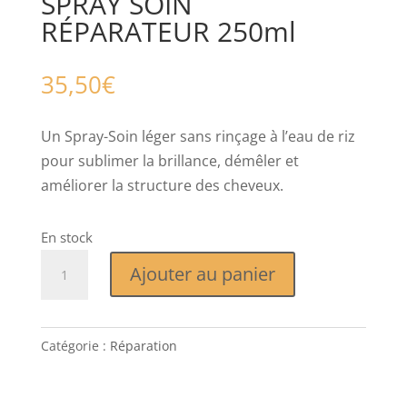
SPRAY SOIN
RÉPARATEUR 250ml
35,50
€
Un Spray-Soin léger sans rinçage à l’eau de riz
pour sublimer la brillance, démêler et
améliorer la structure des cheveux.
En stock
quantité
Ajouter au panier
de
SPRAY
SOIN
Catégorie :
Réparation
RÉPARATEUR
250ml