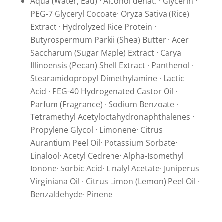
Aqua (Water, Eau) · Alcohol denat. · Glycerin ·
PEG-7 Glyceryl Cocoate· Oryza Sativa (Rice)
Extract · Hydrolyzed Rice Protein ·
Butyrospermum Parkii (Shea) Butter · Acer
Saccharum (Sugar Maple) Extract · Carya
Illinoensis (Pecan) Shell Extract · Panthenol ·
Stearamidopropyl Dimethylamine · Lactic
Acid · PEG-40 Hydrogenated Castor Oil ·
Parfum (Fragrance) · Sodium Benzoate ·
Tetramethyl Acetyloctahydronaphthalenes ·
Propylene Glycol · Limonene· Citrus
Aurantium Peel Oil· Potassium Sorbate·
Linalool· Acetyl Cedrene· Alpha-Isomethyl
Ionone· Sorbic Acid· Linalyl Acetate· Juniperus
Virginiana Oil · Citrus Limon (Lemon) Peel Oil ·
Benzaldehyde· Pinene