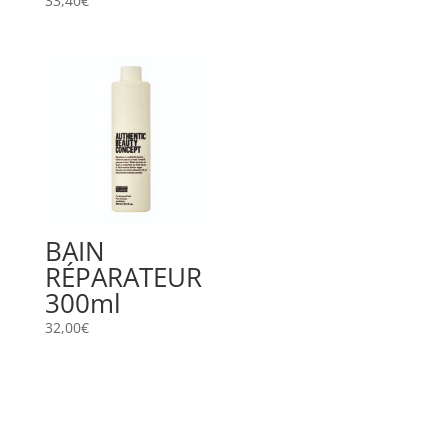
33,40
€
BAIN
RÉPARATEUR
300ml
32,00
€