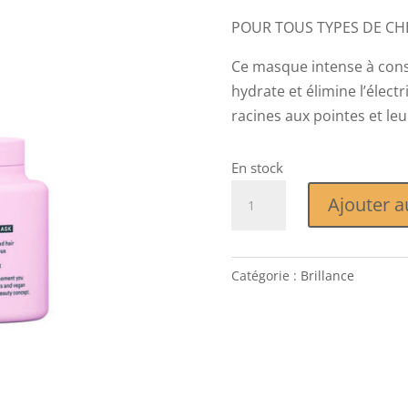
POUR TOUS TYPES DE CHE
Ce masque intense à consi
hydrate et élimine l’électr
racines aux pointes et le
En stock
quantité
Ajouter a
de
MASQUE
BRILLANCE
Catégorie :
Brillance
200ml