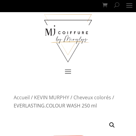
Accueil
/
KEVIN MURPHY
/
Cheveux colorés
/
EVERLASTING.COLOUR WASH 250 ml