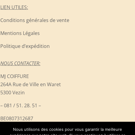
LIEN UTILES:
Conditions générales de vente
Mentions Légales
Politique d’expédition
NOUS CONTACTER:
MJ COIFFURE
264A Rue de Ville en Waret
5300 Vezin
– 081 / 51. 28. 51 –
BE0807312687
Nous utilisons des cookies pour vous garantir la meilleure