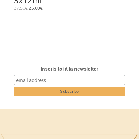
3x12ml
Le
Le
37,50
€
25,00
€
prix
prix
initial
actuel
était :
est :
37,50€.
25,00€.
Inscris toi à la newsletter