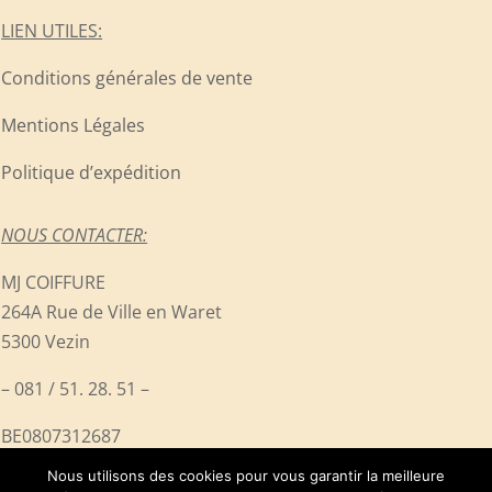
LIEN UTILES:
Conditions générales de vente
Mentions Légales
Politique d’expédition
NOUS CONTACTER:
MJ COIFFURE
264A Rue de Ville en Waret
5300 Vezin
– 081 / 51. 28. 51 –
BE0807312687
Nous utilisons des cookies pour vous garantir la meilleure