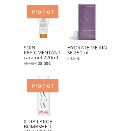
Promo !
SOIN
HYDRATE.ME.RIN
REPIGMENTANT
SE 250ml
caramel 220ml
30,50
€
Le
Le
35,00
€
28,00
€
prix
prix
initial
actuel
était :
est :
Promo !
35,00€.
28,00€.
XTRA LARGE
BOMBSHELL