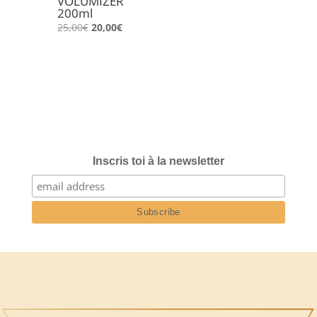
VOLUMIZER
200ml
Le
Le
25,00
€
20,00
€
prix
prix
initial
actuel
était :
est :
25,00€.
20,00€.
Inscris toi à la newsletter