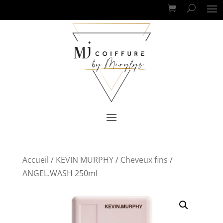
Accueil
/
KEVIN MURPHY
/
Cheveux fins
/
ANGEL.WASH 250ml