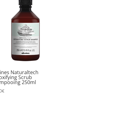
ines Naturaltech
oxifying Scrub
mpooing 250ml
0
€