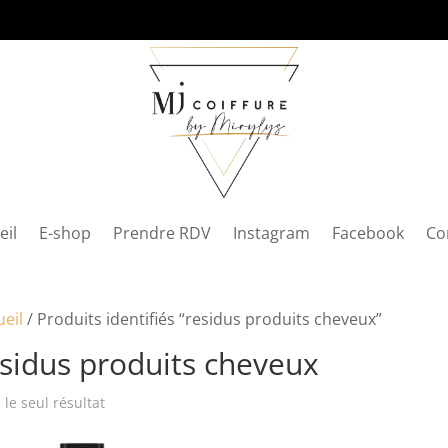
eil
E-shop
Prendre RDV
Instagram
Facebook
Co
ueil
/ Produits identifiés “residus produits cheveux”
sidus produits cheveux
i le seul résultat