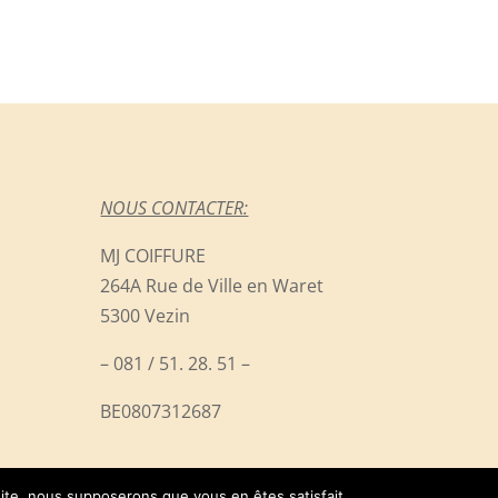
NOUS CONTACTER:
MJ COIFFURE
264A Rue de Ville en Waret
5300 Vezin
– 081 / 51. 28. 51 –
BE0807312687
 site, nous supposerons que vous en êtes satisfait.