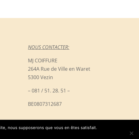
NOUS CONTACTER:
MJ COIFFURE
264A Rue de Ville en Waret
5300 Vezin
– 081 / 51. 28. 51 –
BE0807312687
 site, nous supposerons que vous en êtes satisfait.