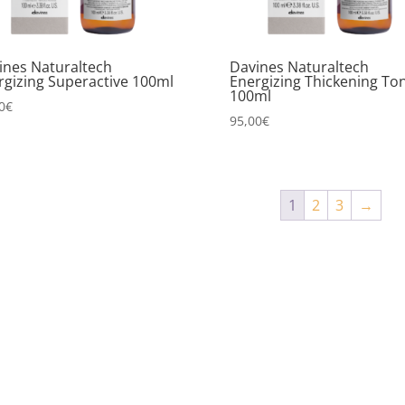
ines Naturaltech
Davines Naturaltech
rgizing Superactive 100ml
Energizing Thickening Ton
100ml
0
€
95,00
€
1
2
3
→