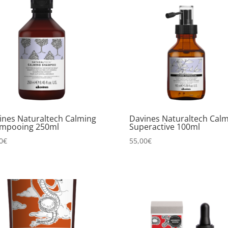
ines Naturaltech Calming
Davines Naturaltech Cal
mpooing 250ml
Superactive 100ml
0
€
55,00
€