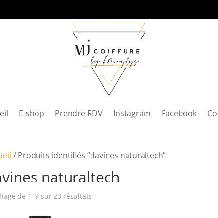
eil
E-shop
Prendre RDV
Instagram
Facebook
Co
ueil
/ Produits identifiés “davines naturaltech”
vines naturaltech
chage de 1–9 sur 23 résultats