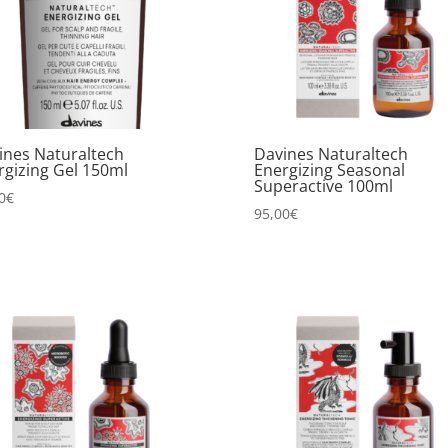
ines Naturaltech
Davines Naturaltech
rgizing Gel 150ml
Energizing Seasonal
Superactive 100ml
0
€
95,00
€