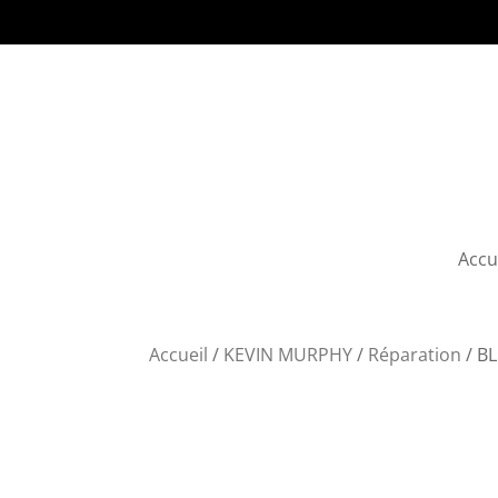
Accu
Accueil
/
KEVIN MURPHY
/
Réparation
/ B