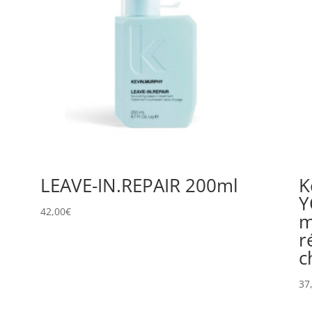
LEAVE-IN.REPAIR 200ml
K
Y
42,00
€
m
r
c
37