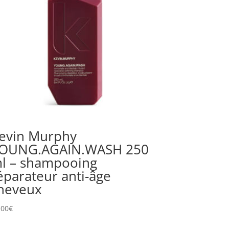
evin Murphy
OUNG.AGAIN.WASH 250
l – shampooing
éparateur anti-âge
heveux
,00
€