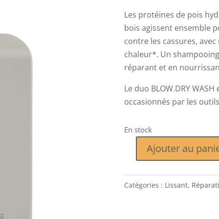
Les protéines de pois hyd
bois agissent ensemble p
contre les cassures, avec
chaleur*. Un shampooing 
réparant et en nourrissan
Le duo BLOW.DRY WASH et 
occasionnés par les outils
En stock
Ajouter au pani
quantité
de
BLOW
Catégories :
Lissant
,
Réparat
DRY
WASH